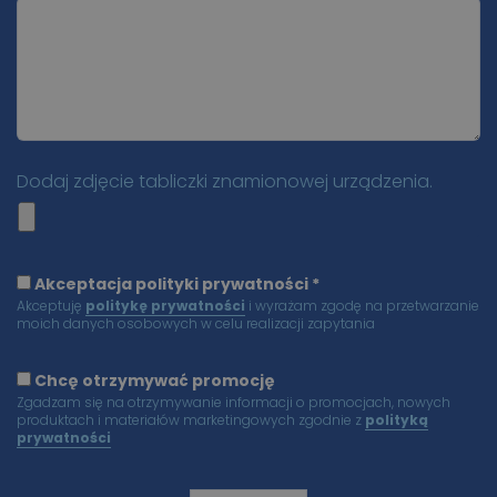
Dodaj zdjęcie tabliczki znamionowej urządzenia.
Akceptacja polityki prywatności *
Akceptuję
politykę prywatności
i wyrażam zgodę na przetwarzanie
moich danych osobowych w celu realizacji zapytania
Chcę otrzymywać promocję
Zgadzam się na otrzymywanie informacji o promocjach, nowych
produktach i materiałów marketingowych zgodnie z
polityką
prywatności