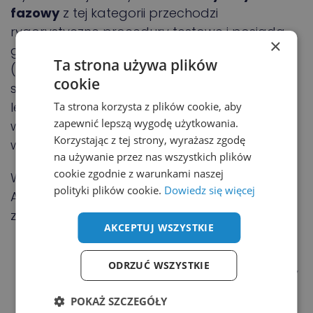
fazowy
z tej kategorii przechodzi
rygorystyczne procedury testowe i posiada
×
globalne certyfikaty bezpieczeństwa
Ta strona używa plików
(zgodność z dyrektywą ATEX w Europie oraz
cookie
systemem IECEx na świecie), co pozwala na
legalną i bezpieczną eksploatację w
Ta strona korzysta z plików cookie, aby
zapewnić lepszą wygodę użytkowania.
wymagających strefach zagrożenia
Korzystając z tej strony, wyrażasz zgodę
wybuchem (Strefy 1, 2, 21, 22).
na używanie przez nas wszystkich plików
cookie zgodnie z warunkami naszej
W ofercie Poliński AMT dostarczamy napędy
polityki plików cookie.
Dowiedz się więcej
ABB dopasowane do specyfiki każdego
zagrożenia środowiskowego:
AKCEPTUJ WSZYSTKIE
Silniki ognioszczelne (Ex d / Ex de –
ODRZUĆ WSZYSTKIE
serie M3JP / M3KP):
Zaprojektowane tak,
aby wytrzymać ciśnienie ewentualnego
POKAŻ SZCZEGÓŁY
wybuchu wewnątrz obudowy i zapobiec